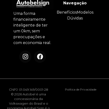
Navegação
Benefícios
Modelos
Uma forma
Dúvidas
financeiramente
inteligente de ter
um 0km, sem
preocupações e
com economia real.
CNPJ: 01.049.149/0001-28
Política de Privacidade
© 2026 Autobel é uma
concessionária da
Volkswagen do Brasil e o
programa Autobel Sign é o