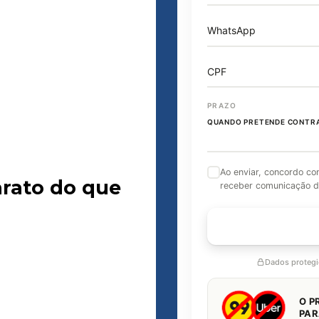
WhatsApp
CPF
PRAZO
QUANDO PRETENDE CONTR
Ao enviar, concordo c
arato do que
receber comunicação d
FALAR C
Dados proteg
O P
PAR