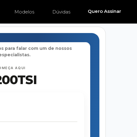
Quero Assinar
Modelos
Dúvidas
s para falar com um de nossos
especialistas.
OMEÇA AQUI
200TSI