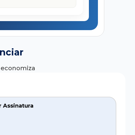
nciar
ê economiza
r Assinatura