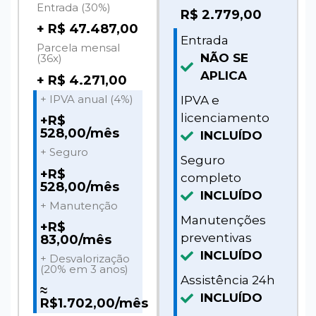
Entrada (30%)
R$
2.779,00
+ R$ 47.487,00
Entrada
Parcela mensal
NÃO SE
(36x)
APLICA
+ R$ 4.271,00
+ IPVA anual (4%)
IPVA e
licenciamento
+R$
528,00/mês
INCLUÍDO
+ Seguro
Seguro
+R$
completo
528,00/mês
INCLUÍDO
+ Manutenção
Manutenções
+R$
preventivas
83,00/mês
INCLUÍDO
+ Desvalorização
(20% em 3 anos)
Assistência 24h
≈
INCLUÍDO
R$1.702,00/mês