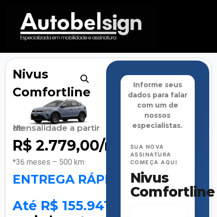
Nivus
Informe seus
Comfortline
dados para falar
com um de
nossos
especialistas.
Mensalidade a partir de
R$
2.779,00
/mês
SUA NOVA
ASSINATURA
*36 meses – 500 km
COMEÇA AQUI
Nivus
ENTREGA RÁPIDA
Comfortline
Até R$ 155.941