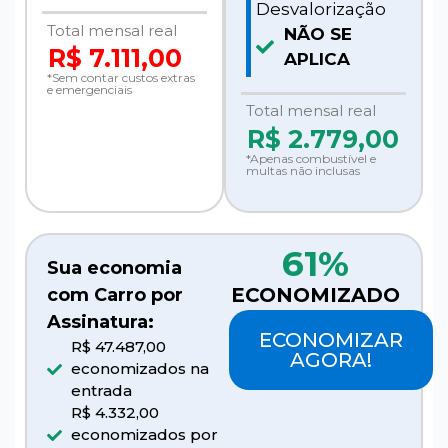
Desvalorização
Total mensal real
NÃO SE
R$ 7.111,00
APLICA
*Sem contar custos extras
e emergenciais
Total mensal real
R$
2.779,00
*Apenas combustível e
multas não inclusas
61%
Sua economia
ECONOMIZADO
com Carro por
Assinatura:
ECONOMIZAR
R$ 47.487,00
AGORA!
economizados na
entrada
R$ 4.332,00
economizados por