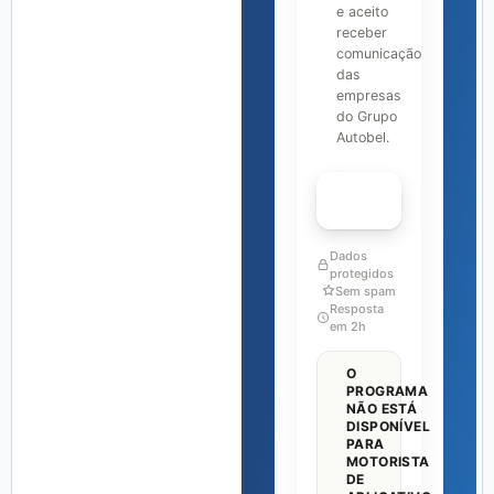
e aceito
receber
comunicação
das
empresas
do Grupo
Autobel.
FALAR COM ESPECIALISTA
Dados
protegidos
Sem spam
Resposta
em 2h
O
PROGRAMA
NÃO ESTÁ
DISPONÍVEL
PARA
MOTORISTA
DE