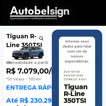
Tiguan R-
Informe seus
Line 350TSI
dados para falar
com um de
nossos
especialistas.
Mensalidade a partir de
R$
7.079,00
/mês
SUA NOVA
ASSINATURA
*36 meses – 500 km
COMEÇA AQUI
Tiguan
ENTREGA RÁPIDA
R-Line
350TSI
Até R$ 230.298