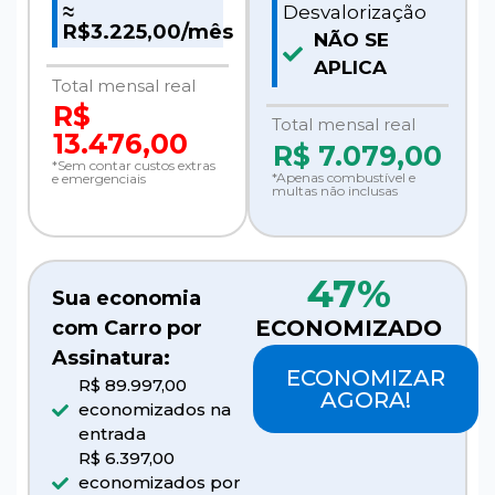
≈
Desvalorização
R$3.225,00/mês
NÃO SE
APLICA
Total mensal real
R$
Total mensal real
13.476,00
R$
7.079,00
*Sem contar custos extras
*Apenas combustível e
e emergenciais
multas não inclusas
47%
Sua economia
ECONOMIZADO
com Carro por
Assinatura:
ECONOMIZAR
R$ 89.997,00
AGORA!
economizados na
entrada
R$ 6.397,00
economizados por