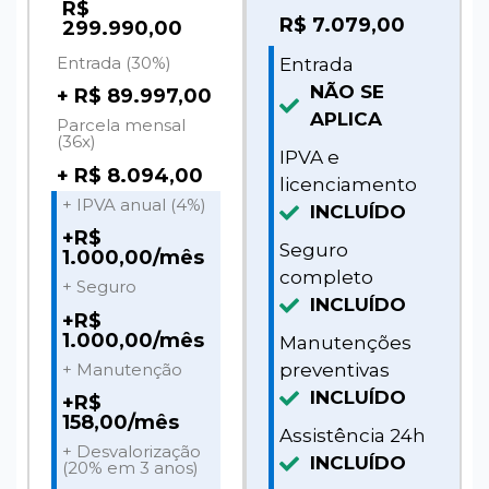
R$
R$
7.079,00
299.990,00
Entrada (30%)
Entrada
NÃO SE
+ R$ 89.997,00
APLICA
Parcela mensal
(36x)
IPVA e
+ R$ 8.094,00
licenciamento
+ IPVA anual (4%)
INCLUÍDO
+R$
Seguro
1.000,00/mês
completo
+ Seguro
INCLUÍDO
+R$
1.000,00/mês
Manutenções
+ Manutenção
preventivas
INCLUÍDO
+R$
158,00/mês
Assistência 24h
+ Desvalorização
INCLUÍDO
(20% em 3 anos)