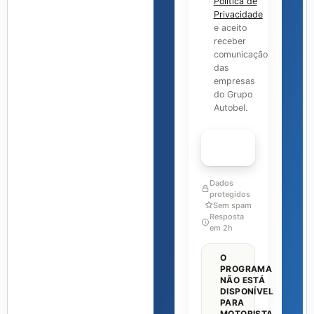
Política de
Privacidade
e aceito
receber
comunicação
das
empresas
do Grupo
Autobel.
FALAR COM ESPECIALISTA
Dados
protegidos
Sem spam
Resposta
em 2h
O
PROGRAMA
NÃO ESTÁ
DISPONÍVEL
PARA
MOTORISTA