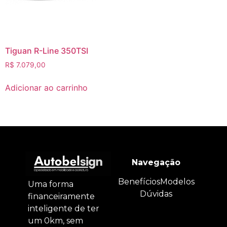
Tiguan R-Line 350TSI
R$
7.079,00
Adicionar ao carrinho
Navegação
Benefícios
Modelos
Uma forma
Dúvidas
financeiramente
inteligente de ter
um 0km, sem