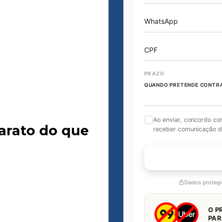
WhatsApp
CPF
PRAZO
QUANDO PRETENDE CONTR
Ao enviar, concordo c
arato do que
receber comunicação d
FALAR C
Dados proteg
O P
PAR