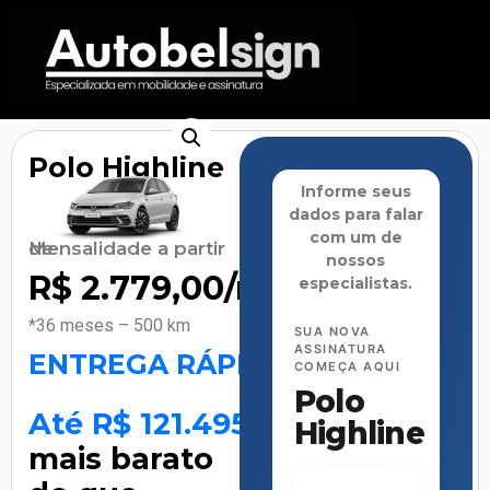
Polo Highline
Informe seus
dados para falar
com um de
Mensalidade a partir de
nossos
R$
2.779,00
/mês
especialistas.
*36 meses – 500 km
SUA NOVA
ASSINATURA
ENTREGA RÁPIDA
COMEÇA AQUI
Polo
Até R$ 121.495
Highline
mais barato