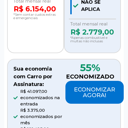
Total mensal real
NÃO SE
R$ 6.154,00
APLICA
*Sem contar custos extras
e emergenciais
Total mensal real
R$
2.779,00
*Apenas combustível e
multas não inclusas
55%
Sua economia
ECONOMIZADO
com Carro por
Assinatura:
ECONOMIZAR
R$ 41.097,00
AGORA!
economizados na
entrada
R$ 3.375,00
economizados por
mês