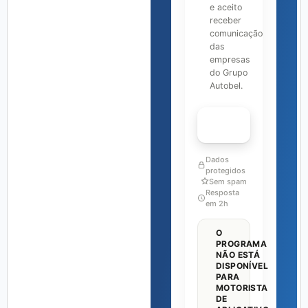
e aceito
receber
comunicação
das
empresas
do Grupo
Autobel.
FALAR COM ESPECIALISTA
Dados
protegidos
Sem spam
Resposta
em 2h
O
PROGRAMA
NÃO ESTÁ
DISPONÍVEL
PARA
MOTORISTA
DE