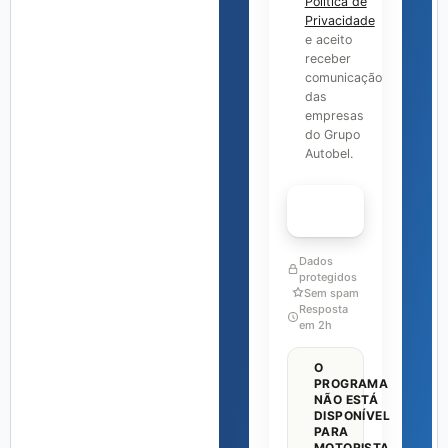
Política de
Privacidade
e aceito
receber
comunicação
das
empresas
do Grupo
Autobel.
FALAR COM ESPECIALISTA
Dados
protegidos
Sem spam
Resposta
em 2h
O
PROGRAMA
NÃO ESTÁ
DISPONÍVEL
PARA
MOTORISTA