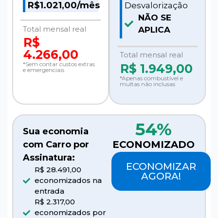
R$1.021,00/mês
Desvalorização
NÃO SE
Total mensal real
APLICA
R$
4.266,00
Total mensal real
*Sem contar custos extras
R$
1.949,00
e emergenciais
*Apenas combustível e
multas não inclusas
54%
Sua economia
ECONOMIZADO
com Carro por
Assinatura:
ECONOMIZAR
R$ 28.491,00
AGORA!
economizados na
entrada
R$ 2.317,00
economizados por